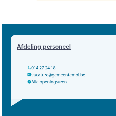
Afdeling personeel
Tel.
014 27 24 18
E-mail
vacature
@
gemeentemol.be
Alle openingsuren