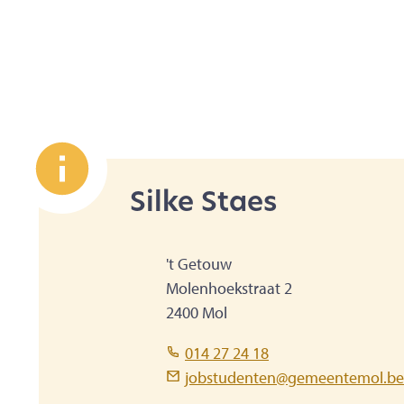
Contact
Silke Staes
Adres
't Getouw
Molenhoekstraat 2
,
2400
Mol
Tel.
014 27 24 18
E-mail
jobstudenten
@
gemeentemol.be