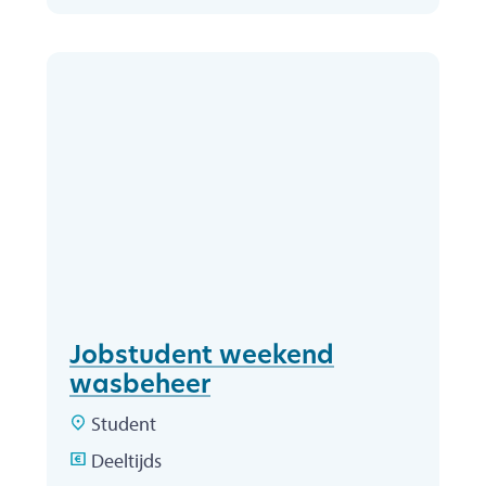
Jobstudent weekend
wasbeheer
Type
Student
Tijdsduur
Deeltijds